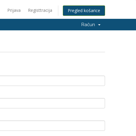
Prijava
Registtracija
Pregled košarice
Račun