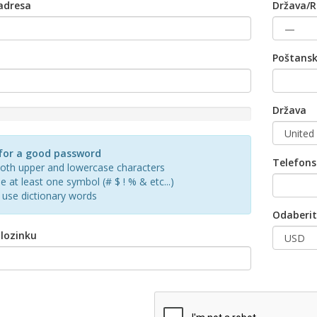
adresa
Država/R
a
Poštansk
Država
d
for a good password
Telefons
oth upper and lowercase characters
e at least one symbol (# $ ! % & etc...)
 use dictionary words
Odaberit
 lozinku