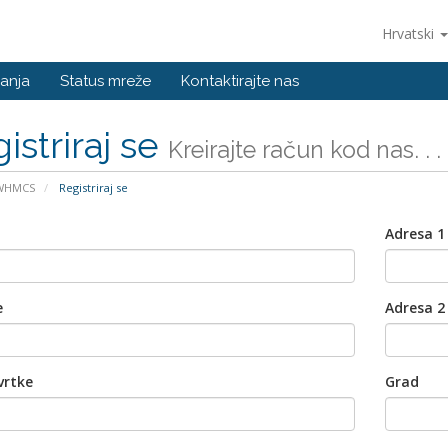
Hrvatski
anja
Status mreže
Kontaktirajte nas
istriraj se
Kreirajte račun kod nas. . .
 WHMCS
Registriraj se
Adresa 1
e
Adresa 2
vrtke
Grad