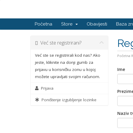
Početna
Store
Obavijesti
Baza zn
Reg
Već ste registrirani?
Već ste se registrirali kod nas? Ako
Početna
jeste, kliknite na donji gumb za
Ime
prijavu u korisničku zonu u kojoj
možete upravljati svojim računom.
Prijava
Prezim
Poništenje izgubljenje lozinke
Naziv t