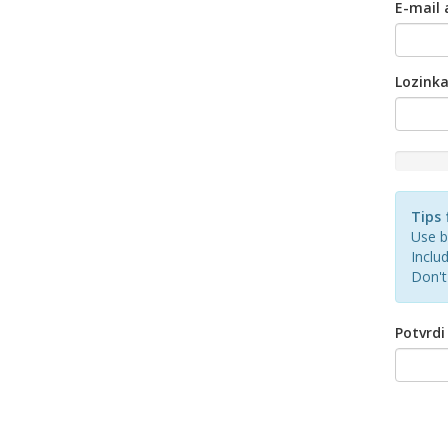
E-mail 
Lozink
New
Passwor
Rating:
Tips 
0%
Use b
Includ
Don't
Potvrdi