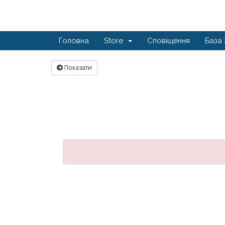
Головна
Store
Сповіщення
База 
Показати