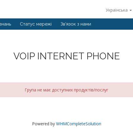
Українська
знань
Статус мережі
Зв'язок з нами
VOIP INTERNET PHONE
Група не має доступних продуктів/послуг
Powered by
WHMCompleteSolution