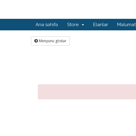
Ana səhifə
Store
Elanlar
Məlumat
Menyunu göstər