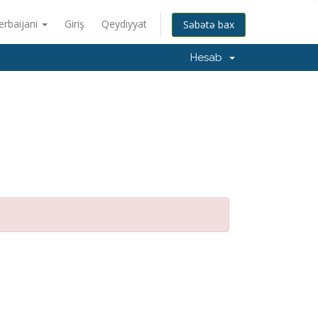
erbaijani
Giriş
Qeydiyyat
Səbətə bax
Hesab