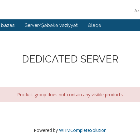
Az
 bazası
Server/Şəbəkə vəziyyəti
Əlaqə
DEDICATED SERVER
Product group does not contain any visible products
Powered by
WHMCompleteSolution